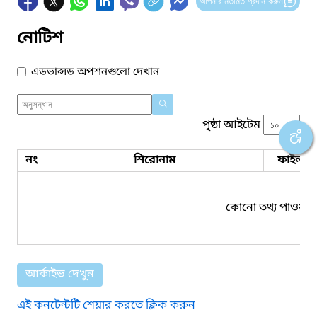
আপনার মতামত প্রদান করুন
নোটিশ
এডভান্সড অপশনগুলো দেখান
পৃষ্ঠা আইটেম
নং
শিরোনাম
ফাইল সম
কোনো তথ্য পাওয়া য
আর্কাইভ দেখুন
এই কনটেন্টটি শেয়ার করতে ক্লিক করুন